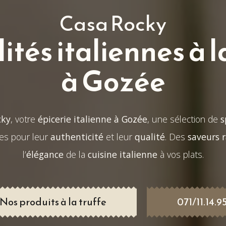
Casa Rocky
ités italiennes à l
à Gozée
cky
, votre
épicerie italienne à Gozée
, une sélection de
s
es pour leur
authenticité
et leur
qualité
. Des
saveurs r
l’
élégance
de la
cuisine italienne
à vos plats.
Nos produits à la truffe
071/11.14.9