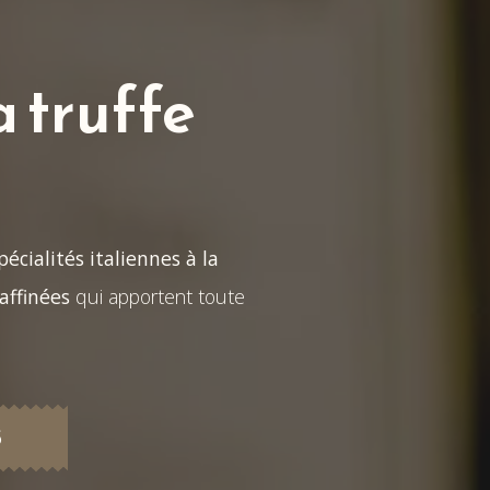
a truffe
pécialités italiennes à la
affinées
qui apportent toute
5