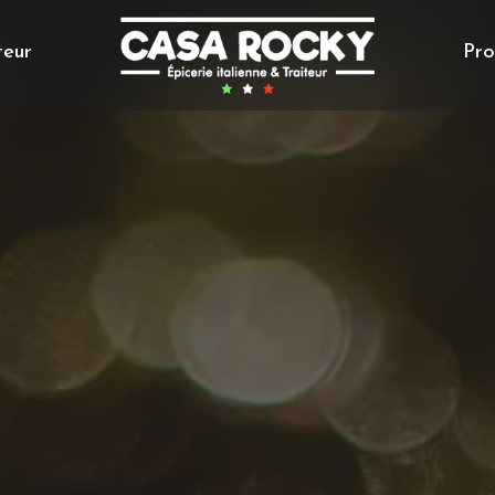
teur
Pr