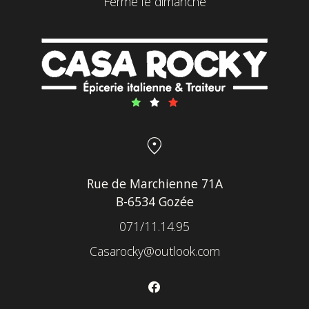
Fermé le dimanche
location_on
Rue de Marchienne 71A
B-6534 Gozée
071/11.14.95
Casarocky@outlook.com