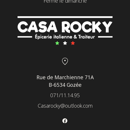
Fermé le dimanche
location_on
Rue de Marchienne 71A
B-6534 Gozée
071/11.14.95
Casarocky@outlook.com